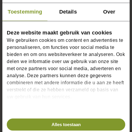
Toestemming
Details
Over
Deze website maakt gebruik van cookies
We gebruiken cookies om content en advertenties te
personaliseren, om functies voor social media te
bieden en om ons websiteverkeer te analyseren. Ook
delen we informatie over uw gebruik van onze site
met onze partners voor social media, adverteren en
Kooi 16
Kooi 15
analyse. Deze partners kunnen deze gegevens
ELST
ELST
combineren met andere informatie die u aan ze heeft
verstrekt of die ze hebben verzameld op basis van
uw gebruik van hun services.
Alles toestaan