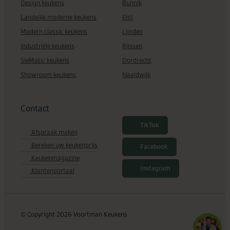
Design keukens
Bunnik
Landelijk moderne keukens
Elst
Modern classic keukens
Lijnden
Industriële keukens
Rijssen
SieMatic keukens
Dordrecht
Showroom keukens
Naaldwijk
Contact
TikTok
Afspraak maken
Bereken uw keukenprijs
Facebook
Keukenmagazine
Instagram
Klantenportaal
© Copyright 2026 Voortman Keukens