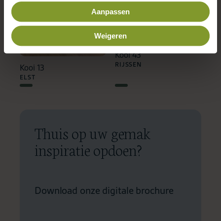
Aanpassen
Weigeren
Kooi 43
RIJSSEN
Kooi 13
ELST
Thuis op uw gemak
inspiratie opdoen?
Download onze digitale brochure