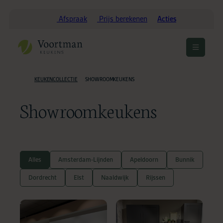
Afspraak
Prijs berekenen
Acties
Menu
openen
KEUKENCOLLECTIE
SHOWROOMKEUKENS
HOME
Showroomkeukens
Alles
Amsterdam-Lijnden
Apeldoorn
Bunnik
Dordrecht
Elst
Naaldwijk
Rijssen